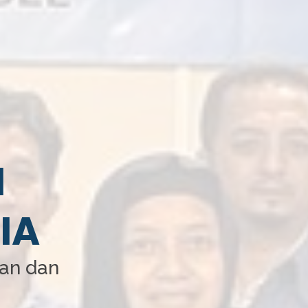
I
IA
aan dan