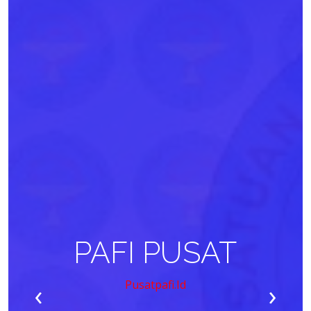
PAFI PUSAT
‹
›
Pusatpafi.id